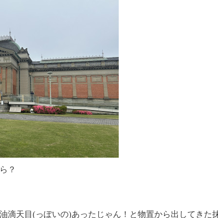
ら？
油滴天目(っぽいの)あったじゃん！と物置から出してきた