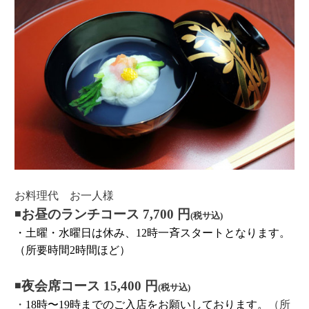
お料理代 お一人様
◾️
お昼のランチコース 7,700 円
(税サ込)
・土曜・水曜日は休み、12時一斉スタートとなります。
（所要時間2時間ほど）
◾️
夜会席コース 15,400 円
(税サ込)
・
18時〜19時までのご入店をお願いしております。
（所