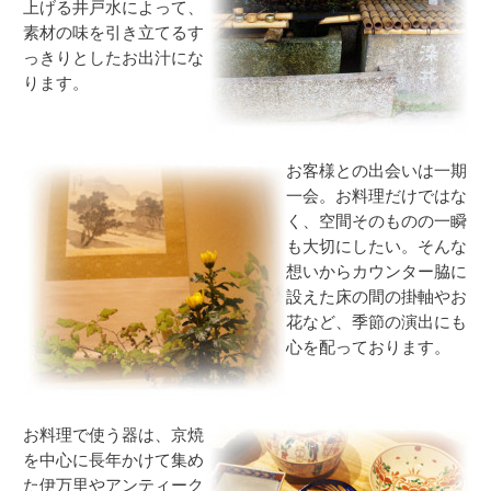
上げる井戸水によって、
素材の味を引き立てるす
っきりとしたお出汁にな
ります。
お客様との出会いは一期
一会。お料理だけではな
く、空間そのものの一瞬
も大切にしたい。そんな
想いからカウンター脇に
設えた床の間の掛軸やお
花など、季節の演出にも
心を配っております。
お
料理で使う器は、京焼
を中心に長年かけて集め
た伊万里やアンティーク