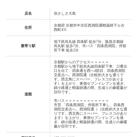
店名
弥さしさ大島
京都府 京都市中京区西洞院通蛸薬師下ル古
住所
西町431
地下鉄烏丸線 四条駅 徒歩7分、阪急京都線
最寄り駅
烏丸駅 徒歩7分、市バス「四条西洞院」停留
所下車 徒歩2分
京都駅からのアクセス＝＝＝＝＝
京都駅から地下鉄烏丸線四条駅下車、22番出
口を出て、四条通を西へ4筋目、四条西洞院
交差点へ。西洞院通（比較的大きな通りで
す。西北角にスーパー、フレスコがありま
す）を上がり、東側セブンイレブンを過ぎ、
錦小路通と蛸薬師通の間、生成りの麻暖簾が
目印です。
道順
市バス＝＝＝＝＝＝＝＝＝＝＝＝
市営 「四条西洞院」停留所下車し、四条西
洞院交差点へ。西洞院通（（比較的大きな通
りです。西北角にスーパー、フレスコがあり
ます）を上がり、東側セブンイレブンを過
ぎ、錦小路通と蛸薬師通の間、生成りの麻暖
簾が目印です。