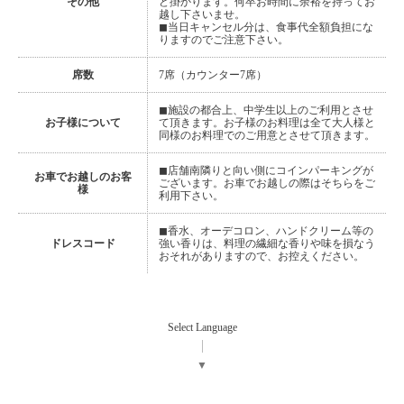
その他
ど掛かります。何卒お時間に余裕を持ってお
越し下さいませ。
◼︎当日キャンセル分は、食事代全額負担にな
りますのでご注意下さい。
席数
7席（カウンター7席）
◼︎施設の都合上、中学生以上のご利用とさせ
お子様について
て頂きます。お子様のお料理は全て大人様と
同様のお料理でのご用意とさせて頂きます。
◼︎店舗南隣りと向い側にコインパーキングが
お車でお越しのお客
ございます。お車でお越しの際はそちらをご
様
利用下さい。
◼︎香水、オーデコロン、ハンドクリーム等の
ドレスコード
強い香りは、料理の繊細な香りや味を損なう
おそれがありますので、お控えください。
Select Language
▼