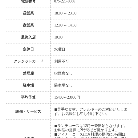
電話番号
075-223-0066
昼営業
18:00 ～ 23:00
夜営業
12:00 ～ 14:30
最終入店
19:00
定休日
水曜日
クレジットカード
利用不可
禁煙席
喫煙席なし
駐車場
駐車場なし
平均予算
15400～23000円
◼︎苦手な食材、アレルギーのご対応いたしま
設備・サービス
す。お気軽にお申し付け下さい。
◼︎ランチコースは12時一斉開始となります。
お料理の提供に2時間ほど掛かります。
◼︎ディナーコースはお料理の提供に3時間ほ