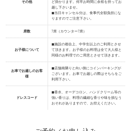
その他
ど掛かります。何卒お時間に余裕を持ってお
越し下さいませ。
◼︎当日キャンセル分は、食事代全額負担にな
りますのでご注意下さい。
席数
7席（カウンター7席）
◼︎施設の都合上、中学生以上のご利用とさせ
お子様について
て頂きます。お子様のお料理は全て大人様と
同様のお料理でのご用意とさせて頂きます。
◼︎店舗南隣りと向い側にコインパーキングが
お車でお越しのお客
ございます。お車でお越しの際はそちらをご
様
利用下さい。
◼︎香水、オーデコロン、ハンドクリーム等の
ドレスコード
強い香りは、料理の繊細な香りや味を損なう
おそれがありますので、お控えください。