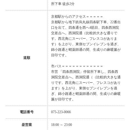
所下車 徒歩2分
京都駅からのアクセス＝＝＝＝＝
京都駅から地下鉄烏丸線四条駅下車、22番出
口を出て、四条通を西へ4筋目、四条西洞院
交差点へ。西洞院通（比較的大きな通りで
す。西北角にスーパー、フレスコがありま
す）を上がり、東側セブンイレブンを過ぎ、
錦小路通と蛸薬師通の間、生成りの麻暖簾が
目印です。
道順
市バス＝＝＝＝＝＝＝＝＝＝＝＝
市営 「四条西洞院」停留所下車し、四条西
洞院交差点へ。西洞院通（（比較的大きな通
りです。西北角にスーパー、フレスコがあり
ます）を上がり、東側セブンイレブンを過
ぎ、錦小路通と蛸薬師通の間、生成りの麻暖
簾が目印です。
電話番号
075-223-0066
昼営業
18:00 ～ 23:00