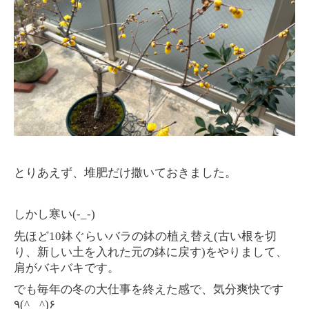
とりあえず、堆肥だけ撒いておきました。
しかし寒い(-_-)
先ほど10鉢ぐらいバラの鉢の植え替え(古い根を切
り、新しい土を入れた元の鉢に戻す)をやりまして、
肩がバキバキです。
でも毎年の冬の大仕事を終えた感で、気分爽快です
٩(^‿^)۶